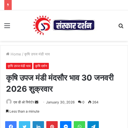
Menu
S
fo
Home
/
कृषि उपज मंडी भाव
कृषि उपज मंडी भाव
कृषि दर्शन
कृषि उपज मंडी मंदसौर भाव 30 जनवरी
2026 शुक्रवार
Send
एस डी ओ रिपोर्टर
January 30, 2026
0
264
an
Less than a minute
email
Facebook
Twitter
LinkedIn
Pinterest
Messenger
WhatsApp
Telegram