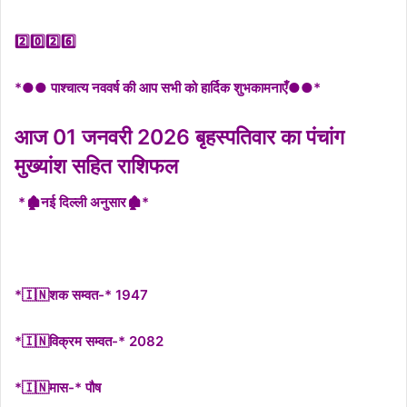
2️⃣0️⃣2️⃣6️⃣
*●● पाश्चात्य नववर्ष की आप सभी को हार्दिक शुभकामनाएँ●●*
आज 01 जनवरी 2026 बृहस्पतिवार का पंचांग
मुख्यांश सहित राशिफल
*🏚नई दिल्ली अनुसार🏚*
*🇮🇳शक सम्वत-* 1947
*🇮🇳विक्रम सम्वत-* 2082
*🇮🇳मास-* पौष