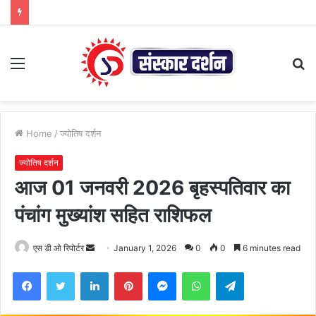
Menu
S
fo
Home
/
ज्योतिष दर्शन
ज्योतिष दर्शन
आज 01 जनवरी 2026 बृहस्पतिवार का
पंचांग मुख्यांश सहित राशिफल
Send
एस डी ओ रिपोर्टर
January 1, 2026
0
0
6 minutes read
an
Facebook
Twitter
LinkedIn
Pinterest
Messenger
WhatsApp
Telegram
email