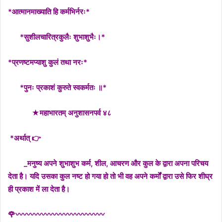
*आत्मानमाख्याति हि कर्मभिर्नरः*
*सुशीलचारित्रकुलैः शुभाशुभैः।*
*प्रणष्टमप्याशु कुलं तथा नरः*
*पुनः प्रकाशं कुरुते स्वकर्मतः ॥*
★महाभारतम् अनुशासनपर्व ४८
*अर्थात् 👉
_मनुष्य अपने शुभाशुभ कर्म, शील, आचरण और कुल के द्वारा अपना परिचय
देता है। यदि उसका कुल नष्ट हो गया हो तो भी वह अपने कर्मों द्वारा उसे फि
र शीघ्र
ही प्रकाश में ला देता है।
🌹
〰〰〰〰〰〰〰〰〰〰〰〰