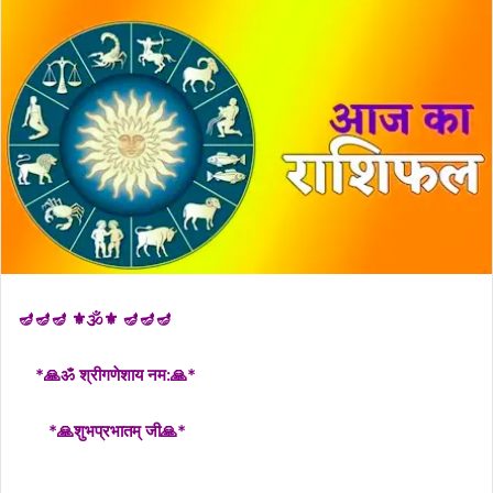
🪔🪔🪔 ⚜🕉⚜ 🪔🪔🪔
*🙏ॐ श्रीगणेशाय नम:🙏*
*🙏शुभप्रभातम् जी🙏*