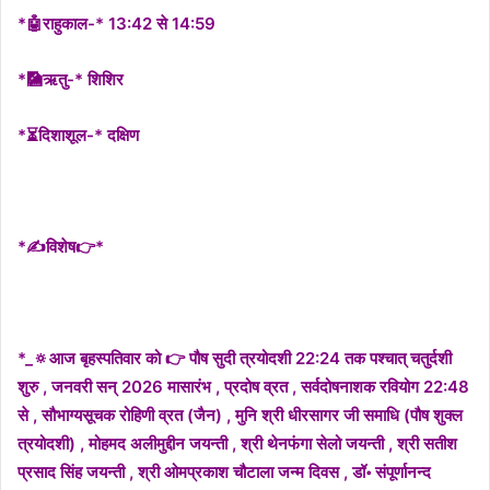
*🤖राहुकाल-* 13:42 से 14:59
*🎑ऋतु-* शिशिर
*⏳दिशाशूल-* दक्षिण
*✍विशेष👉*
*_🔅आज बृहस्पतिवार को 👉 पौष सुदी त्रयोदशी 22:24 तक पश्चात् चतुर्दशी
शुरु , जनवरी सन् 2026 मासारंभ , प्रदोष व्रत , सर्वदोषनाशक रवियोग 22:48
से , सौभाग्यसूचक रोहिणी व्रत (जैन) , मुनि श्री धीरसागर जी समाधि (पौष शुक्ल
त्रयोदशी) , मोहमद अलीमुद्दीन जयन्ती , श्री थेनफंगा सेलो जयन्ती , श्री सतीश
प्रसाद सिंह जयन्ती , श्री ओमप्रकाश चौटाला जन्म दिवस , डॉ॰ संपूर्णानन्द