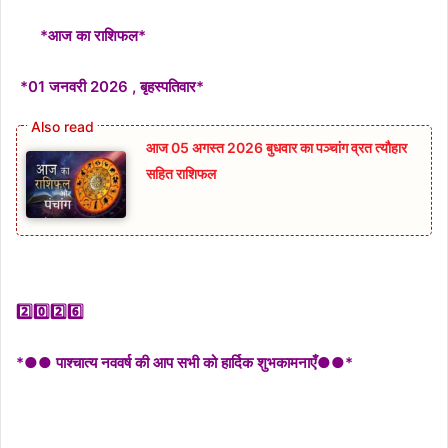
*आज का राशिफल*
*01 जनवरी 2026 , बृहस्पतिवार*
आज 05 अगस्त 2026 बुधवार का पञ्चांग व्रत त्यौहार
सहित राशिफल
2️⃣0️⃣2️⃣6️⃣
*●● पाश्चात्य नववर्ष की आप सभी को हार्दिक शुभकामनाएँ●●*