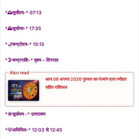
*🌅सूर्योदय-* 07:13
*🌄सूर्यास्त-* 17:35
*🌙चन्द्रोदय-* 15:15
*🌛चन्द्रराशि-* वृषभ – दिनरात
आज 06 अगस्त 2026 गुरुवार का पंञ्चांग व्रत त्यौहार
सहित राशिफल
*🌞सूर्यायण -* उत्तरायण
*💡अभिजित-* 12:03 से 12:45