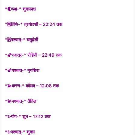
*🌓पक्ष-* शुक्लपक्ष
*🗒तिथि-* त्रयोदशी – 22:24 तक
*🗒पश्चात्-* चतुर्दशी
*🌠नक्षत्र-* रोहिणी – 22:49 तक
*🌠पश्चात्-* मृगशिरा
*💫करण-* कौलव – 12:08 तक
*💫पश्चात्-* तैतिल
*✨योग-* शुभ – 17:12 तक
*✨पश्चात्-* शुक्ल