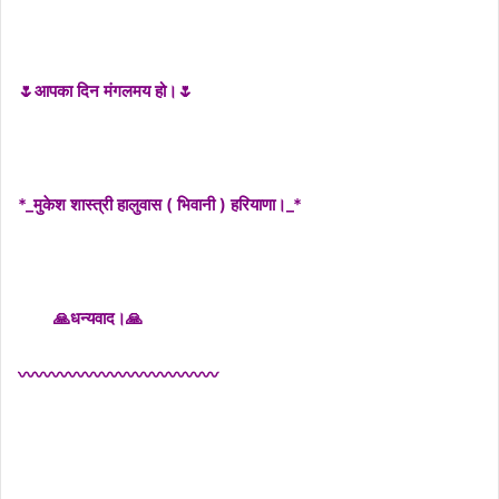
🌷आपका दिन मंगलमय हो।🌷
*_मुकेश शास्त्री हालुवास ( भिवानी ) हरियाणा।_*
🙏धन्यवाद।🙏
〰〰〰〰〰〰〰〰〰〰〰〰