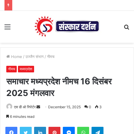
Menu
S
fo
Home
/
उज्जैन संभाग
/
नीमच
नीमच
मध्यप्रदेश
समाचार मध्यप्रदेश नीमच 16 दिसंबर
2025 मंगलवार
Send
एस डी ओ रिपोर्टर
December 15, 2025
0
3
an
6 minutes read
email
Facebook
Twitter
LinkedIn
Pinterest
Messenger
WhatsApp
Telegram