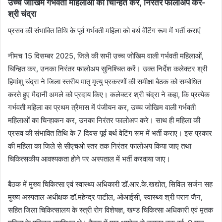
उच्‍च जोखिम गर्भवती महिलाओं को चिन्हित कर, निरंतर फालोअप करें-
श्री चंद्रा
प्रसव की संभावित तिथि के पूर्व गर्भवती महिला को बर्थ वेंटिंग रूम में भर्ती कराएं
नीमच 15 दिसम्‍बर 2025, जिले की सभी उच्‍च जोखिम वाली गर्भवती महिलाओं,
चिन्हित कर, उनका निरंतर फालोअप सुनिश्चित करें। उक्‍त निर्देश कलेक्‍टर श्री
हिमांशु चंद्रा ने जिला स्‍तरीय मातृ मृत्‍यु प्रकरणों की समीक्षा बैठक को सम्‍बोधित
करते हुए मैदानी अमले को प्रदाय किए। कलेक्‍टर श्री चंद्रा ने कहा, कि प्रत्‍येक
गर्भवती महिला का प्रथम त्रैमास में पंजीयन कर, उच्‍च जोखिम वाली गर्भवती
महिलाओं का चिन्हाकन कर, उनका निरंतर फालोअप करे। साथ ही महिला की
प्रसव की संभावित तिथि के 7 दिवस पूर्व बर्थ वेटिंग रूम में भर्ती कराए। इस प्रकार
की महिला का जिले से सीएचओ स्‍तर तक निरंतर फालोअप किया जाए तथा
चिकित्‍सकीय आवश्‍यकता होने पर अस्‍पताल में भर्ती करवाया जाए।
बैठक में मुख्‍य चिकित्‍सा एवं स्‍वास्‍थ्‍य अधिकारी डॉ.आर.के.खद्योत, सिविल सर्जन सह
मुख्‍य अस्‍पताल अ‍धीक्षक डॉ.महेन्‍द्र पाटील, ओआईसी, स्‍वास्‍थ्‍य श्री पराग जैन,
सहित जिला चिकित्‍सालय के स्‍त्री रोग विशेषज्ञ, खण्‍ड चिकित्‍सा अधिकारी एवं मृतक