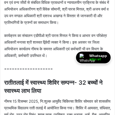
वन एवं वन्य जीवों से संबंधित विधिक प्रावधानों व न्यायालयीन प्रक्रिया के संबंध में
अभियोजन अधिकारीगण श्री विवेक सोमानी, श्री पारस मित्तल, श्री अजय वर्मा व
उप वन मण्डल अधिकारी श्री दशरथ अखण्ड ने विस्‍तार से जानकारी दी और
प्रतिभागि‍यों के प्रश्नों का समाधान किया।
कार्यक्रम का संचालन एडीपीओ श्री पारस मित्तल ने किया व आभार वन परिक्षेत्र
अधिकारी मनासा श्री शास्वत द्विवेदी व्‍यक्‍त ने किया। इस अवसर पर जिला
अभियोजन कार्यालय नीमच के समस्त अधिकारी एवं कर्मचारी भी वन विभाग के
अधिकारी, कर्मचारी उपस्थित थें।
Whatsapp
ज्वॉइन करें
===================
रातीतलाई में स्‍वास्‍थ्‍य शिविर सम्‍पन्‍न- 32 बच्‍चों ने
स्‍वास्‍थ्‍य लाभ लिया
नीमच 15 दिसम्‍बर 2025, नि:शुल्क आयुर्वेद चिकित्सा शिविर सोमवार को शासकीय
प्राथमिक विद्यालय राती तलाई में आयोजित किया गया। शिविर में आमवात, संधिवात,
चर्म रोग, उदर रोग,विबंध, श्वास,कास, प्रतिशय, रक्त अल्पता, अर्श, गैस, अम्लपित