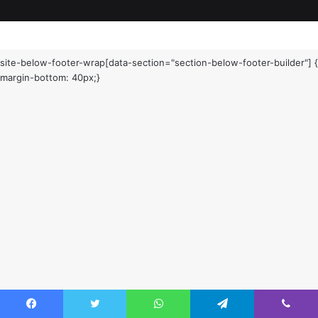
site-below-footer-wrap[data-section="section-below-footer-builder"] {
margin-bottom: 40px;}
Facebook
Twitter
WhatsApp
Telegram
Viber