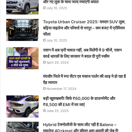
और नए लुक के साथ जल्द मचाएगी धमाल
July 10, 2025
Toyota Urban Cruiser 2025: दमदार SUV लुक,
बढ़िया माइलेज और फीचर्स से भरपूर – कम बजट में प्रीमियम
फील!
July 10, 2025
राशन में अब फ्री चावल नहीं, अब मिलेंगी ये 9 चीजें, राशन
कार्ड धारकों के लिए सरकार ने बदल दी पूरी स्कीम
April 29, 2024
मंदसौर जिले में स्पा सेंटर एव मसाज पार्लर की आड़ मे हो रहा है
दैह व्यापार
November 17, 2024
बड़ी खुशखबरी! सिर्फ ₹60,000 के डाउनपेमेंट और
₹8,500 की EMI में घर लाएं
June 25, 2025
Hybrid टेक्नोलॉजी के साथ लौट रही है Baleno –
माइलेज 40+kmpl और कीमत आम आदमी की जेब में!