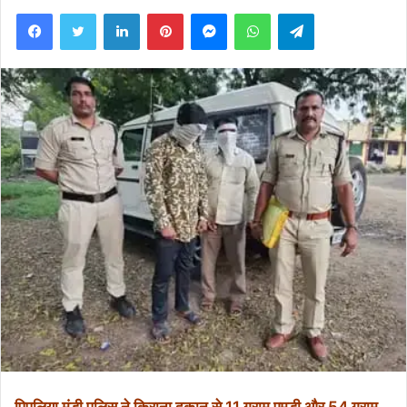
Facebook
Twitter
LinkedIn
Pinterest
Messenger
WhatsApp
Telegram