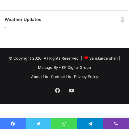
Weather Updates
© Copyright 2026, All Rights Reserved |
Sanskardarshan
|
Manage By - KP Digital Group
About Us
Contact Us
Privacy Policy
Facebook
YouTube
site-below-footer-wrap[data-section="section-below-footer-builder"] {
margin-bottom: 40px;}