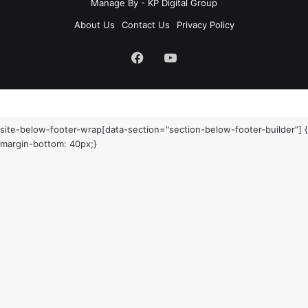
Manage By - KP Digital Group
About Us
Contact Us
Privacy Policy
Facebook
YouTube
site-below-footer-wrap[data-section="section-below-footer-builder"] {
margin-bottom: 40px;}