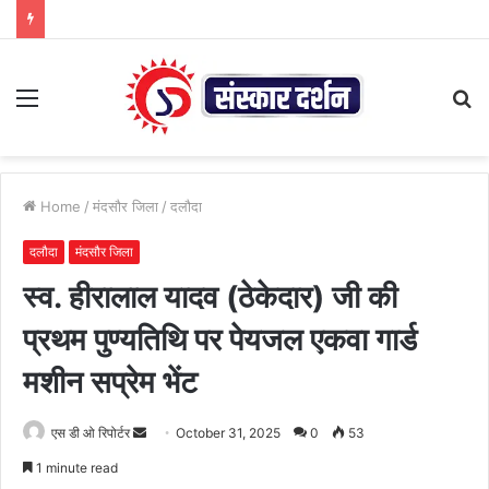
Menu
S
fo
Home
/
मंदसौर जिला
/
दलौदा
दलौदा
मंदसौर जिला
स्व. हीरालाल यादव (ठेकेदार) जी की
प्रथम पुण्यतिथि पर पेयजल एकवा गार्ड
मशीन सप्रेम भेंट
Send
एस डी ओ रिपोर्टर
October 31, 2025
0
53
an
1 minute read
email