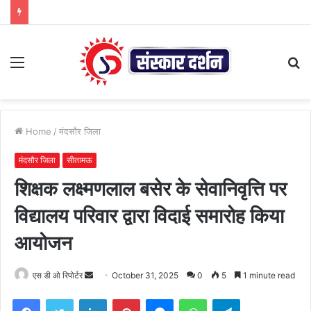
Menu
S
fo
Home
/
मंदसौर जिला
मंदसौर जिला
सीतामऊ
शिक्षक लक्ष्मणलाल बसेर के सेवानिवृत्ति पर
विद्यालय परिवार द्वारा विदाई समारोह किया
आयोजन
Send
एस डी ओ रिपोर्टर
October 31, 2025
0
5
1 minute read
an
Facebook
Twitter
LinkedIn
Pinterest
Messenger
WhatsApp
Telegram
email