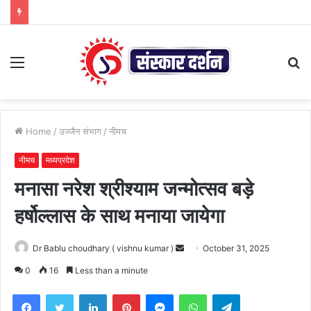
Menu
S
fo
Home
/
उज्जैन संभाग
/
नीमच
नीमच
मध्यप्रदेश
मनासा नरेश श्रीश्याम जन्मोत्सव बड़े
हर्षोल्लास के साथ मनाया जायेगा
Send
Dr Bablu choudhary ( vishnu kumar )
October 31, 2025
an
0
16
Less than a minute
email
Facebook
Twitter
LinkedIn
Pinterest
Messenger
WhatsApp
Telegram