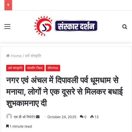
Menu
S
fo
Home
/
धर्म संस्कृति
धर्म संस्कृति
मंदसौर जिला
सीतामऊ
नगर एवं अंचल में दिपावली पर्व धूमधाम से
मनाया, लोगों ने एक दूसरे से मिलकर बधाई
शुभकामनाए दी
Send
एस डी ओ रिपोर्टर
October 24, 2025
0
13
an
1 minute read
email