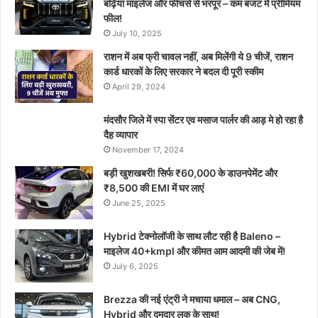
बढ़िया माइलेज और फीचर्स से भरपूर – कम बजट में प्रीमियम
फील!
July 10, 2025
राशन में अब फ्री चावल नहीं, अब मिलेंगी ये 9 चीजें, राशन
कार्ड धारकों के लिए सरकार ने बदल दी पूरी स्कीम
April 29, 2024
मंदसौर जिले में स्पा सेंटर एव मसाज पार्लर की आड़ मे हो रहा है
दैह व्यापार
November 17, 2024
बड़ी खुशखबरी! सिर्फ ₹60,000 के डाउनपेमेंट और
₹8,500 की EMI में घर लाएं
June 25, 2025
Hybrid टेक्नोलॉजी के साथ लौट रही है Baleno –
माइलेज 40+kmpl और कीमत आम आदमी की जेब में!
July 6, 2025
Brezza की नई एंट्री ने मचाया धमाल – अब CNG,
Hybrid और दमदार लुक के साथ!