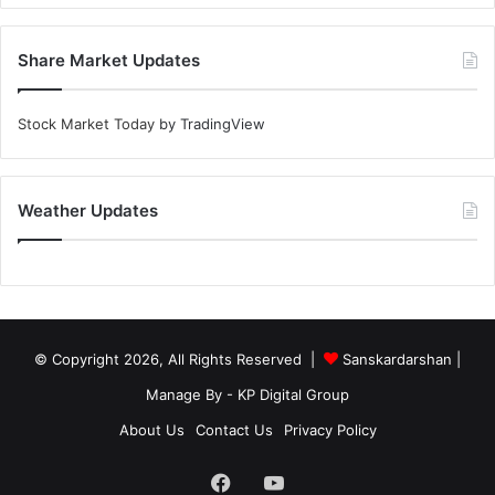
Share Market Updates
Stock Market Today
by TradingView
Weather Updates
© Copyright 2026, All Rights Reserved |
Sanskardarshan
|
Manage By - KP Digital Group
About Us
Contact Us
Privacy Policy
Facebook
YouTube