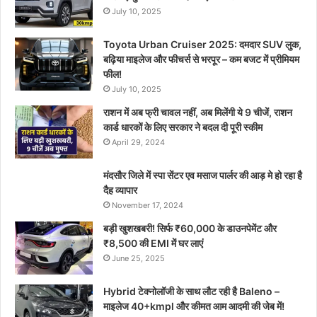
July 10, 2025
Toyota Urban Cruiser 2025: दमदार SUV लुक,
बढ़िया माइलेज और फीचर्स से भरपूर – कम बजट में प्रीमियम
फील!
July 10, 2025
राशन में अब फ्री चावल नहीं, अब मिलेंगी ये 9 चीजें, राशन
कार्ड धारकों के लिए सरकार ने बदल दी पूरी स्कीम
April 29, 2024
मंदसौर जिले में स्पा सेंटर एव मसाज पार्लर की आड़ मे हो रहा है
दैह व्यापार
November 17, 2024
बड़ी खुशखबरी! सिर्फ ₹60,000 के डाउनपेमेंट और
₹8,500 की EMI में घर लाएं
June 25, 2025
Hybrid टेक्नोलॉजी के साथ लौट रही है Baleno –
माइलेज 40+kmpl और कीमत आम आदमी की जेब में!