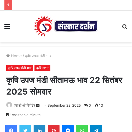
Menu
S
fo
Home
/
कृषि उपज मंडी भाव
कृषि उपज मंडी भाव
कृषि दर्शन
कृषि उपज मंडी सीतामऊ भाव 22 सितंबर
2025 सोमवार
Send
एस डी ओ रिपोर्टर
September 22, 2025
0
13
an
Less than a minute
email
Facebook
Twitter
LinkedIn
Pinterest
Messenger
WhatsApp
Telegram