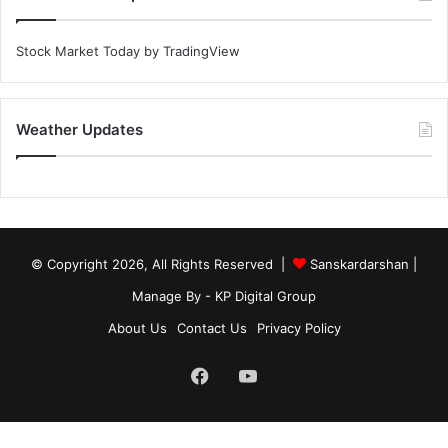
Stock Market Today
by TradingView
Weather Updates
© Copyright 2026, All Rights Reserved |
Sanskardarshan
|
Manage By - KP Digital Group
About Us
Contact Us
Privacy Policy
Facebook
YouTube