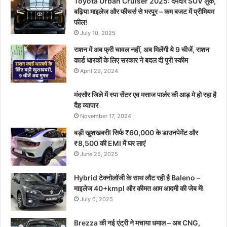
Toyota Urban Cruiser 2025: दमदार SUV लुक,
बढ़िया माइलेज और फीचर्स से भरपूर – कम बजट में प्रीमियम
फील!
July 10, 2025
राशन में अब फ्री चावल नहीं, अब मिलेंगी ये 9 चीजें, राशन
कार्ड धारकों के लिए सरकार ने बदल दी पूरी स्कीम
April 29, 2024
मंदसौर जिले में स्पा सेंटर एव मसाज पार्लर की आड़ मे हो रहा है
दैह व्यापार
November 17, 2024
बड़ी खुशखबरी! सिर्फ ₹60,000 के डाउनपेमेंट और
₹8,500 की EMI में घर लाएं
June 25, 2025
Hybrid टेक्नोलॉजी के साथ लौट रही है Baleno –
माइलेज 40+kmpl और कीमत आम आदमी की जेब में!
July 6, 2025
Brezza की नई एंट्री ने मचाया धमाल – अब CNG,