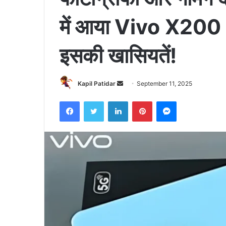
में आया Vivo X200 Ul
इसकी खासियतें!
Send
Kapil Patidar
September 11, 2025
an
Facebook
Twitter
LinkedIn
Pinterest
Messenger
email