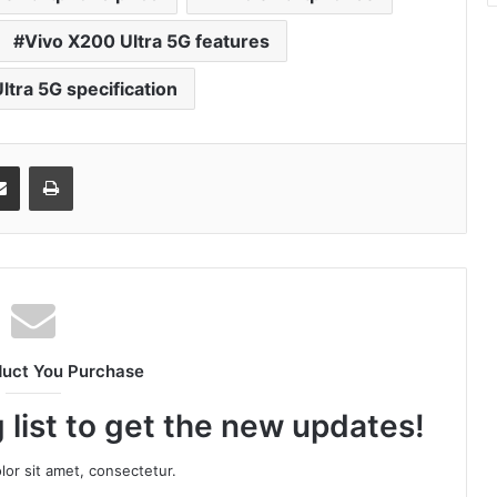
Vivo X200 Ultra 5G features
ltra 5G specification
senger
Share via Email
Print
duct You Purchase
 list to get the new updates!
or sit amet, consectetur.