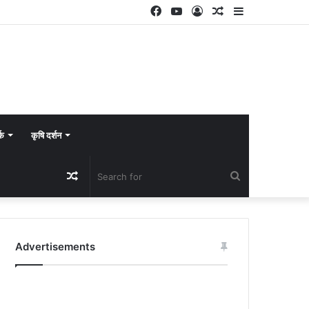
Facebook
YouTube
Log
Random
Sidebar
In
Article
्क
कृषि दर्शन
Random
Search
Article
for
Advertisements