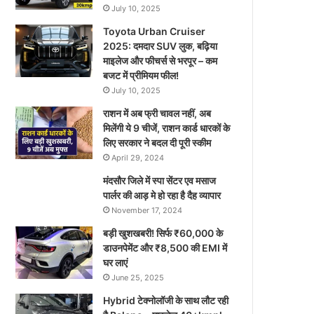
July 10, 2025
Toyota Urban Cruiser
2025: दमदार SUV लुक, बढ़िया
माइलेज और फीचर्स से भरपूर – कम
बजट में प्रीमियम फील!
July 10, 2025
राशन में अब फ्री चावल नहीं, अब
मिलेंगी ये 9 चीजें, राशन कार्ड धारकों के
लिए सरकार ने बदल दी पूरी स्कीम
April 29, 2024
मंदसौर जिले में स्पा सेंटर एव मसाज
पार्लर की आड़ मे हो रहा है दैह व्यापार
November 17, 2024
बड़ी खुशखबरी! सिर्फ ₹60,000 के
डाउनपेमेंट और ₹8,500 की EMI में
घर लाएं
June 25, 2025
Hybrid टेक्नोलॉजी के साथ लौट रही