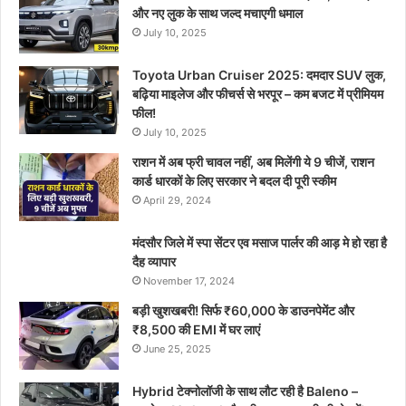
और नए लुक के साथ जल्द मचाएगी धमाल
July 10, 2025
Toyota Urban Cruiser 2025: दमदार SUV लुक,
बढ़िया माइलेज और फीचर्स से भरपूर – कम बजट में प्रीमियम
फील!
July 10, 2025
राशन में अब फ्री चावल नहीं, अब मिलेंगी ये 9 चीजें, राशन
कार्ड धारकों के लिए सरकार ने बदल दी पूरी स्कीम
April 29, 2024
मंदसौर जिले में स्पा सेंटर एव मसाज पार्लर की आड़ मे हो रहा है
दैह व्यापार
November 17, 2024
बड़ी खुशखबरी! सिर्फ ₹60,000 के डाउनपेमेंट और
₹8,500 की EMI में घर लाएं
June 25, 2025
Hybrid टेक्नोलॉजी के साथ लौट रही है Baleno –