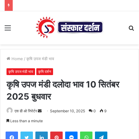
Menu
S
fo
Home
/
कृषि उपज मंडी भाव
कृषि उपज मंडी भाव
कृषि दर्शन
कृषि उपज मंडी दलोदा भाव 10 सितंबर
2025 बुधवार
Send
एस डी ओ रिपोर्टर
September 10, 2025
0
9
an
Less than a minute
email
Facebook
Twitter
LinkedIn
Pinterest
Messenger
WhatsApp
Telegram