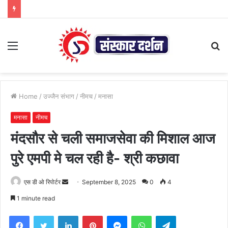
Menu
S
fo
Home
/
उज्जैन संभाग
/
नीमच
/
मनासा
मनासा
नीमच
मंदसौर से चली समाजसेवा की मिशाल आज
पुरे एमपी मे चल रही है- श्री कछावा
Send
एस डी ओ रिपोर्टर
September 8, 2025
0
4
an
1 minute read
email
Facebook
Twitter
LinkedIn
Pinterest
Messenger
WhatsApp
Telegram