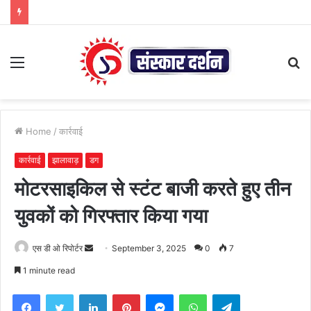
Menu
S
fo
Home
/
कार्रवाई
कार्रवाई
झालावाड़
डग
मोटरसाइकिल से स्टंट बाजी करते हुए तीन
युवकों को गिरफ्तार किया गया
Send
एस डी ओ रिपोर्टर
September 3, 2025
0
7
an
1 minute read
email
Facebook
Twitter
LinkedIn
Pinterest
Messenger
WhatsApp
Telegram