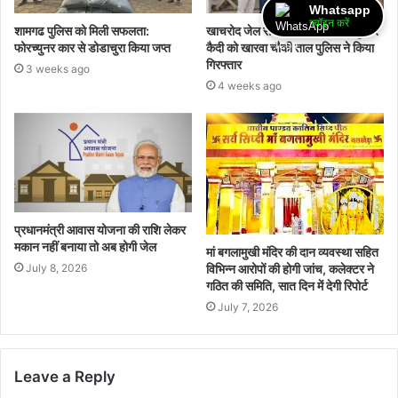
Whatsapp
ज्वॉइन करें
शामगढ पुलिस को मिली सफलता:
खाचरोद जेल से फरार बलात्कार के खुंखार
फोरच्युनर कार से डोडाचुरा किया जप्त
कैदी को खारवा चौकी ताल पुलिस ने किया
गिरफ्तार
3 weeks ago
4 weeks ago
प्रधानमंत्री आवास योजना की राशि लेकर
मकान नहीं बनाया तो अब होगी जेल
मां बगलामुखी मंदिर की दान व्यवस्था सहित
विभिन्न आरोपों की होगी जांच, कलेक्टर ने
July 8, 2026
गठित की समिति, सात दिन में देगी रिपोर्ट
July 7, 2026
Leave a Reply