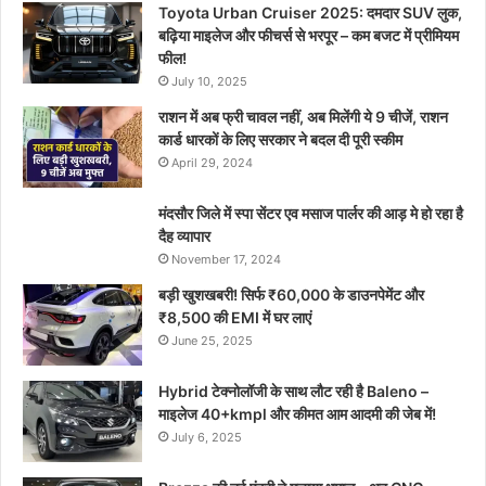
Toyota Urban Cruiser 2025: दमदार SUV लुक,
बढ़िया माइलेज और फीचर्स से भरपूर – कम बजट में प्रीमियम
फील!
July 10, 2025
राशन में अब फ्री चावल नहीं, अब मिलेंगी ये 9 चीजें, राशन
कार्ड धारकों के लिए सरकार ने बदल दी पूरी स्कीम
April 29, 2024
मंदसौर जिले में स्पा सेंटर एव मसाज पार्लर की आड़ मे हो रहा है
दैह व्यापार
November 17, 2024
बड़ी खुशखबरी! सिर्फ ₹60,000 के डाउनपेमेंट और
₹8,500 की EMI में घर लाएं
June 25, 2025
Hybrid टेक्नोलॉजी के साथ लौट रही है Baleno –
माइलेज 40+kmpl और कीमत आम आदमी की जेब में!
July 6, 2025