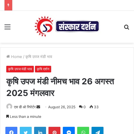
Menu
S
fo
Home
/
कृषि उपज मंडी भाव
कृषि उपज मंडी भाव
कृषि दर्शन
कृषि उपज मंडी नीमच भाव 26 अगस्त
2025 मंगलवार
Send
एस डी ओ रिपोर्टर
August 26, 2025
0
33
an
Less than a minute
email
Facebook
Twitter
LinkedIn
Pinterest
Messenger
WhatsApp
Telegram