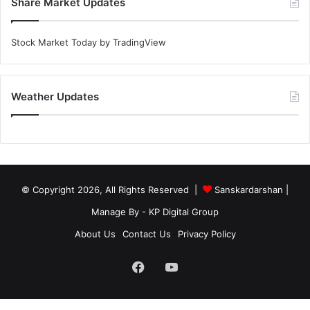
Share Market Updates
Stock Market Today
by TradingView
Weather Updates
© Copyright 2026, All Rights Reserved |
Sanskardarshan
|
Manage By - KP Digital Group
About Us
Contact Us
Privacy Policy
Facebook
YouTube