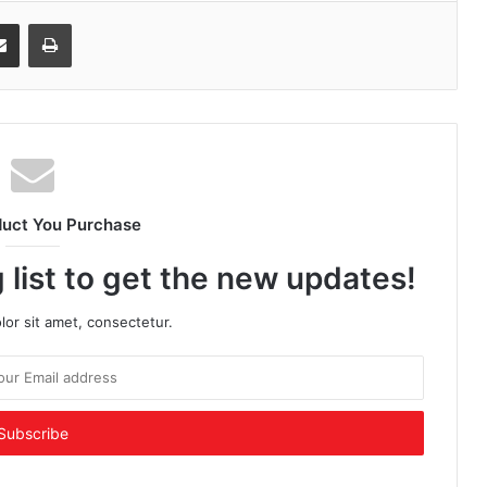
senger
Share via Email
Print
duct You Purchase
 list to get the new updates!
or sit amet, consectetur.