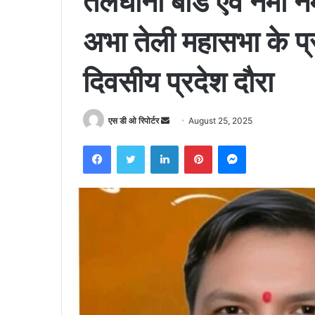
तेलघानी बोर्ड एवं नमो नम
अभा तेली महासभा के प्र
दिवसीय प्रदेश दौरा
Send
एस डी ओ रिपोर्टर
August 25, 2025
an
Facebook
Twitter
LinkedIn
Pinterest
Messenger
email