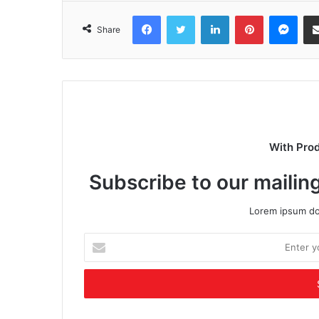
Facebook
Twitter
LinkedIn
Pinterest
Mes
Share
With Pro
Subscribe to our mailing
Lorem ipsum dol
Enter
your
Email
address