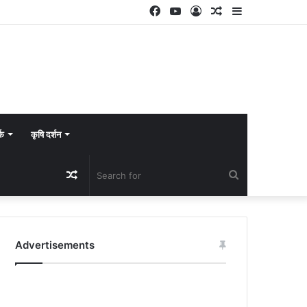
Facebook
YouTube
Log
Random
Sidebar
In
Article
्क
कृषि दर्शन
Random
Search
Article
for
Advertisements