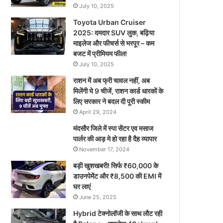
July 10, 2025
Toyota Urban Cruiser
2025: दमदार SUV लुक, बढ़िया
माइलेज और फीचर्स से भरपूर – कम
बजट में प्रीमियम फील!
July 10, 2025
राशन में अब फ्री चावल नहीं, अब
मिलेंगी ये 9 चीजें, राशन कार्ड धारकों के
लिए सरकार ने बदल दी पूरी स्कीम
April 29, 2024
मंदसौर जिले में स्पा सेंटर एव मसाज
पार्लर की आड़ मे हो रहा है दैह व्यापार
November 17, 2024
बड़ी खुशखबरी! सिर्फ ₹60,000 के
डाउनपेमेंट और ₹8,500 की EMI में
घर लाएं
June 25, 2025
Hybrid टेक्नोलॉजी के साथ लौट रही