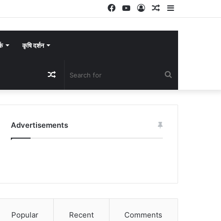
Facebook
YouTube
Log
Random
Sidebar
In
Article
्क
कृषि दर्शन
Random
Search
Article
for
Advertisements
Popular
Recent
Comments