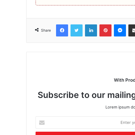
Facebook
Twitter
LinkedIn
Pinterest
Mes
Share
With Pro
Subscribe to our mailing
Lorem ipsum dol
Enter
your
Email