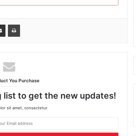
senger
Share via Email
Print
duct You Purchase
 list to get the new updates!
or sit amet, consectetur.