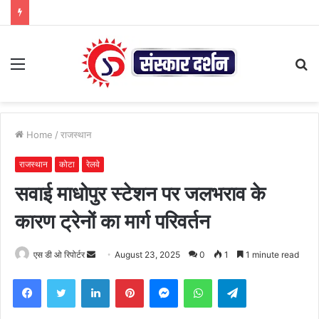
Menu
S
fo
Home
/
राजस्थान
राजस्थान
कोटा
रेलवे
सवाई माधोपुर स्टेशन पर जलभराव के
कारण ट्रेनों का मार्ग परिवर्तन
Send
एस डी ओ रिपोर्टर
August 23, 2025
0
1
1 minute read
an
Facebook
Twitter
LinkedIn
Pinterest
Messenger
WhatsApp
Telegram
email