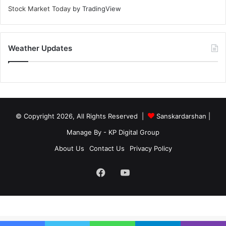
Stock Market Today
by TradingView
Weather Updates
© Copyright 2026, All Rights Reserved |
Sanskardarshan
|
Manage By - KP Digital Group
About Us
Contact Us
Privacy Policy
Facebook
YouTube
site-below-footer-wrap[data-section="section-below-footer-builder"] {