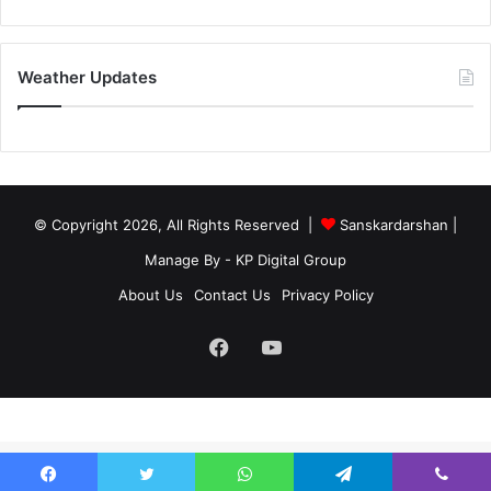
Weather Updates
© Copyright 2026, All Rights Reserved |
Sanskardarshan
|
Manage By - KP Digital Group
About Us
Contact Us
Privacy Policy
Facebook
YouTube
site-below-footer-wrap[data-section="section-below-footer-builder"] {
margin-bottom: 40px;}