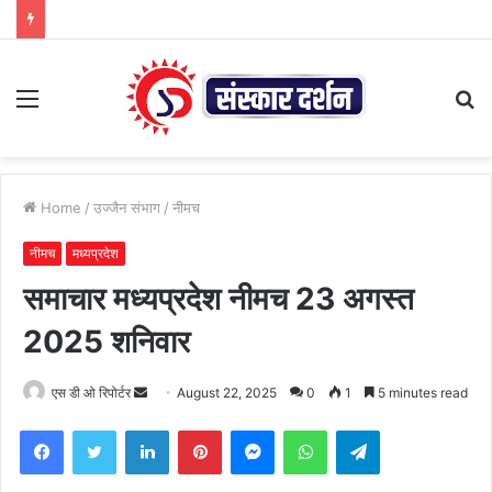
Menu
S
fo
Home
/
उज्जैन संभाग
/
नीमच
नीमच
मध्यप्रदेश
समाचार मध्यप्रदेश नीमच 23 अगस्त
2025 शनिवार
Send
एस डी ओ रिपोर्टर
August 22, 2025
0
1
5 minutes read
an
Facebook
Twitter
LinkedIn
Pinterest
Messenger
WhatsApp
Telegram
email