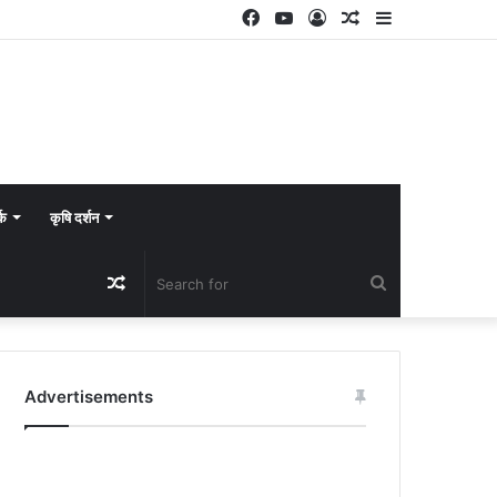
Facebook
YouTube
Log
Random
Sidebar
In
Article
्क
कृषि दर्शन
Random
Search
Article
for
Advertisements