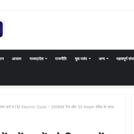
थान
आसाम
मध्यप्रदेश
राजनीति
युवा पसंद
अन्य
महत्वपूर्ण संपर
ं को गिफ्ट करें KTM Electric Cycle – 200KM रेंज और 55 Kmph स्पीड के साथ