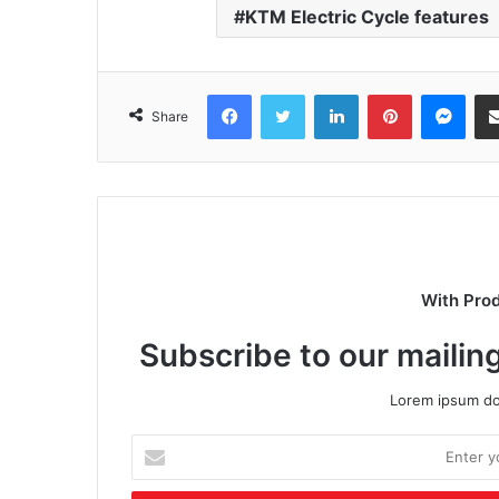
KTM Electric Cycle features
Facebook
Twitter
LinkedIn
Pinterest
Mes
Share
With Pro
Subscribe to our mailing
Lorem ipsum dol
Enter
your
Email