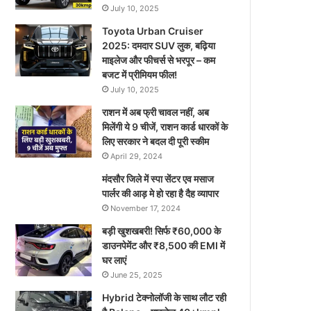
July 10, 2025
Toyota Urban Cruiser
2025: दमदार SUV लुक, बढ़िया
माइलेज और फीचर्स से भरपूर – कम
बजट में प्रीमियम फील!
July 10, 2025
राशन में अब फ्री चावल नहीं, अब
मिलेंगी ये 9 चीजें, राशन कार्ड धारकों के
लिए सरकार ने बदल दी पूरी स्कीम
April 29, 2024
मंदसौर जिले में स्पा सेंटर एव मसाज
पार्लर की आड़ मे हो रहा है दैह व्यापार
November 17, 2024
बड़ी खुशखबरी! सिर्फ ₹60,000 के
डाउनपेमेंट और ₹8,500 की EMI में
घर लाएं
June 25, 2025
Hybrid टेक्नोलॉजी के साथ लौट रही