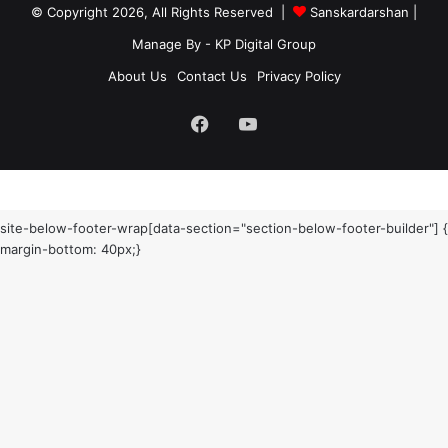
© Copyright 2026, All Rights Reserved |
Sanskardarshan
|
Manage By - KP Digital Group
About Us
Contact Us
Privacy Policy
Facebook
YouTube
site-below-footer-wrap[data-section="section-below-footer-builder"] {
margin-bottom: 40px;}