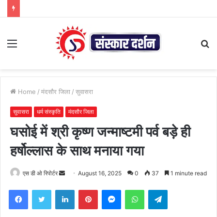
Menu
S
fo
Home
/
मंदसौर जिला
/
सुवासरा
सुवासरा
धर्म संस्कृति
मंदसौर जिला
घसोई में श्री कृष्ण जन्माष्टमी पर्व बड़े ही
हर्षोल्लास के साथ मनाया गया
Send
एस डी ओ रिपोर्टर
August 16, 2025
0
37
1 minute read
an
Facebook
Twitter
LinkedIn
Pinterest
Messenger
WhatsApp
Telegram
email