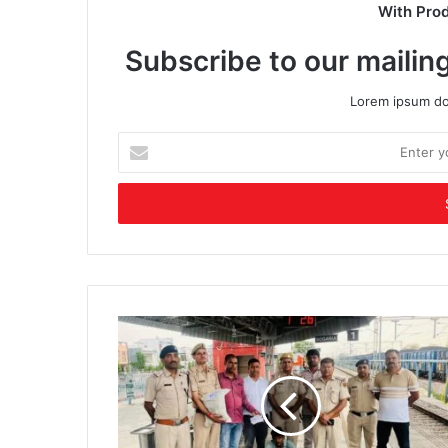
With Pro
Subscribe to our mailing
Lorem ipsum dol
Enter
your
Email
address