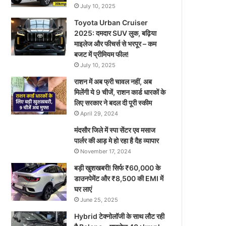
July 10, 2025
Toyota Urban Cruiser
2025: दमदार SUV लुक, बढ़िया
माइलेज और फीचर्स से भरपूर – कम
बजट में प्रीमियम फील!
July 10, 2025
राशन में अब फ्री चावल नहीं, अब
मिलेंगी ये 9 चीजें, राशन कार्ड धारकों के
लिए सरकार ने बदल दी पूरी स्कीम
April 29, 2024
मंदसौर जिले में स्पा सेंटर एव मसाज
पार्लर की आड़ मे हो रहा है दैह व्यापार
November 17, 2024
बड़ी खुशखबरी! सिर्फ ₹60,000 के
डाउनपेमेंट और ₹8,500 की EMI में
घर लाएं
June 25, 2025
Hybrid टेक्नोलॉजी के साथ लौट रही