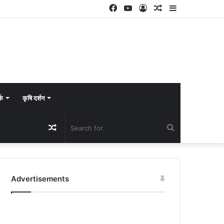
Facebook
YouTube
Log
Random
Sidebar
In
Article
्क
कृषि दर्शन
Random
Search
Article
for
Advertisements