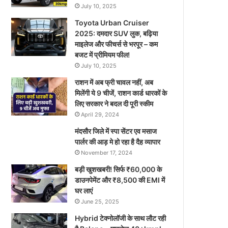
July 10, 2025
Toyota Urban Cruiser
2025: दमदार SUV लुक, बढ़िया
माइलेज और फीचर्स से भरपूर – कम
बजट में प्रीमियम फील!
July 10, 2025
राशन में अब फ्री चावल नहीं, अब
मिलेंगी ये 9 चीजें, राशन कार्ड धारकों के
लिए सरकार ने बदल दी पूरी स्कीम
April 29, 2024
मंदसौर जिले में स्पा सेंटर एव मसाज
पार्लर की आड़ मे हो रहा है दैह व्यापार
November 17, 2024
बड़ी खुशखबरी! सिर्फ ₹60,000 के
डाउनपेमेंट और ₹8,500 की EMI में
घर लाएं
June 25, 2025
Hybrid टेक्नोलॉजी के साथ लौट रही