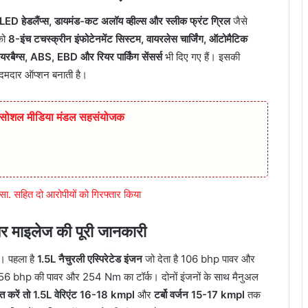
LED हेडलैंप्स, डायमंड-कट अलॉय व्हील्स और स्लीक फ्रंट ग्रिल
जैसे
को
8-इंच टचस्क्रीन इंफोटेनमेंट सिस्टम, वायरलेस चार्जिंग, ऑटोमैटिक
यरबैग्स, ABS, EBD और रियर पार्किंग सेंसर्स
भी दिए गए हैं। इसकी
दमदार ऑप्शन बनाती है।
ुर सोशल मीडिया मंडल सहसंयोजक
ा. सहित दो आरोपीयों को गिरफ्तार किया
माइलेज की पूरी जानकारी
। पहला है
1.5L नैचुरली एस्पिरेटेड इंजन
जो देता है 106 bhp पावर और
ै 156 bhp की पावर और 254 Nm का टॉर्क। दोनों इंजनों के साथ मैनुअल
त करें तो 1.5L वेरिएंट 16-18 kmpl
और
टर्बो वर्जन 15-17 kmpl
तक