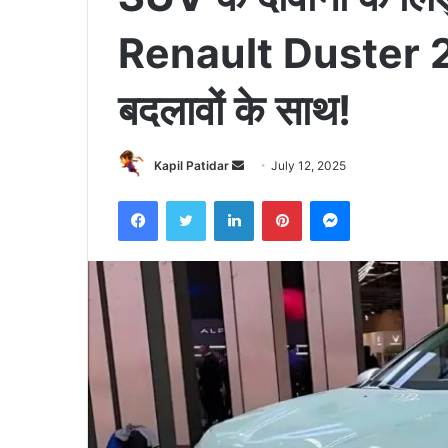
Renault Duster 20
बदलावों के साथ!
Send
Kapil Patidar
July 12, 2025
an
Facebook
Twitter
LinkedIn
Pinterest
Messenger
email