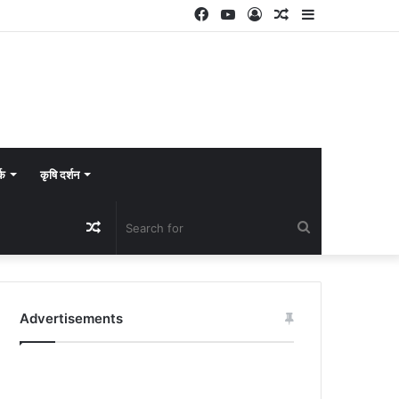
Facebook
YouTube
Log
Random
Sidebar
In
Article
्क
कृषि दर्शन
Random
Search
Article
for
Advertisements