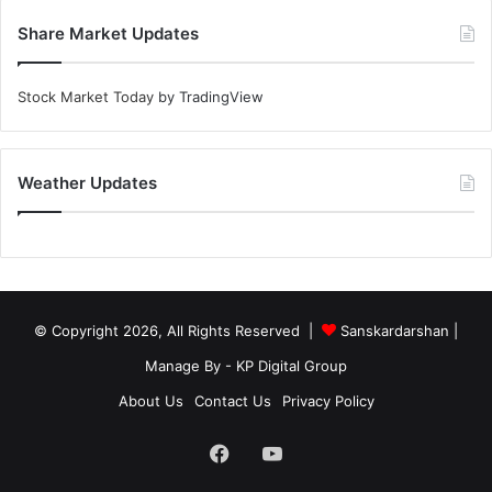
Share Market Updates
Stock Market Today
by TradingView
Weather Updates
© Copyright 2026, All Rights Reserved |
Sanskardarshan
|
Manage By - KP Digital Group
About Us
Contact Us
Privacy Policy
Facebook
YouTube