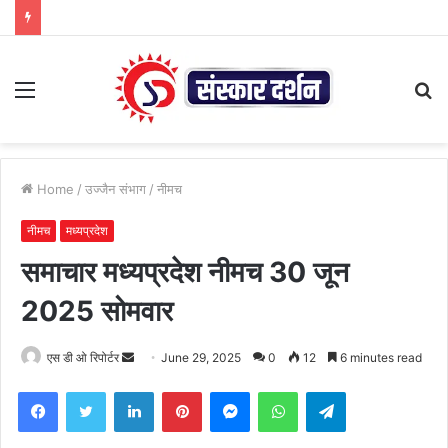
Menu
S
fo
Home
/
उज्जैन संभाग
/
नीमच
नीमच
मध्यप्रदेश
समाचार मध्यप्रदेश नीमच 30 जून
2025 सोमवार
Send
एस डी ओ रिपोर्टर
June 29, 2025
0
12
6 minutes read
an
Facebook
Twitter
LinkedIn
Pinterest
Messenger
WhatsApp
Telegram
email