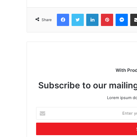
Facebook
Twitter
LinkedIn
Pinterest
Mes
Share
With Pro
Subscribe to our mailing
Lorem ipsum dol
Enter
your
Email
address