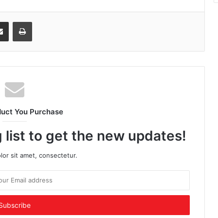
senger
Share via Email
Print
duct You Purchase
 list to get the new updates!
or sit amet, consectetur.