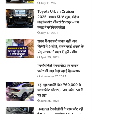
July 10, 2025
Toyota Urban Cruiser
2025: दमदार SUV लुक, बढ़िया
माइलेज और फीचर्स से भरपूर – कम
बजट में प्रीमियम फील!
July 10, 2025
राशन में अब फ्री चावल नहीं, अब
मिलेंगी ये 9 चीजें, राशन कार्ड धारकों के
लिए सरकार ने बदल दी पूरी स्कीम
April 29, 2024
मंदसौर जिले में स्पा सेंटर एव मसाज
पार्लर की आड़ मे हो रहा है दैह व्यापार
November 17, 2024
बड़ी खुशखबरी! सिर्फ ₹60,000 के
डाउनपेमेंट और ₹8,500 की EMI में
घर लाएं
June 25, 2025
Hybrid टेक्नोलॉजी के साथ लौट रही