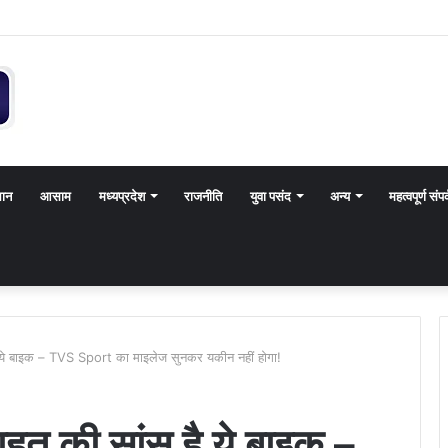
थान
आसाम
मध्यप्रदेश
राजनीति
युवा पसंद
अन्य
महत्वपूर्ण संपर
स है ये बाइक – TVS Sport का माइलेज सुनकर यकीन नहीं होगा!
 राहत की सांस है ये बाइक –