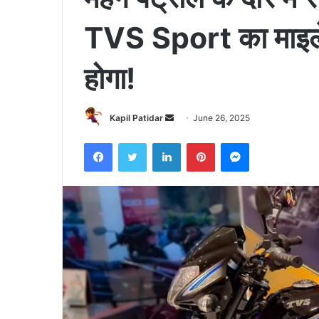
TVS Sport का माइले
होगा!
Send
Kapil Patidar
June 26, 2025
an
Facebook
Twitter
LinkedIn
Pinterest
Messenger
email