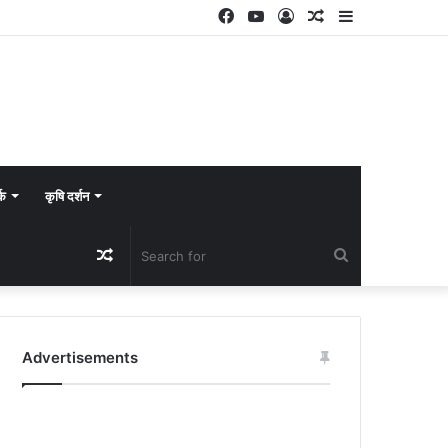
Facebook
YouTube
Log
Random
Sidebar
In
Article
्क
कृषि दर्शन
Random
Search
Article
for
Advertisements