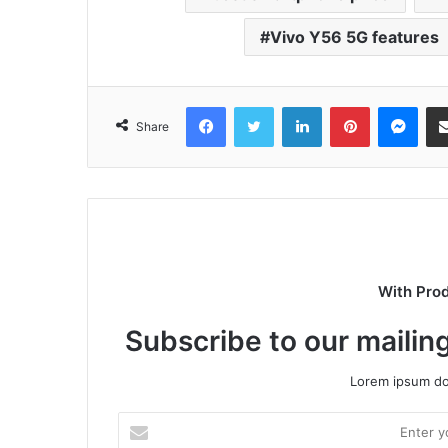
Vivo Y56 5G features
Facebook
Twitter
LinkedIn
Pinterest
Mes
Share
With Pro
Subscribe to our mailing
Lorem ipsum dol
Enter
your