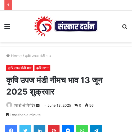
Menu
S
fo
Home
/
कृषि उपज मंडी भाव
कृषि उपज मंडी भाव
कृषि दर्शन
कृषि उपज मंडी नीमच भाव 13 जून
2025 शुक्रवार
Send
एस डी ओ रिपोर्टर
June 13, 2025
0
56
an
Less than a minute
email
Facebook
Twitter
LinkedIn
Pinterest
Messenger
WhatsApp
Telegram