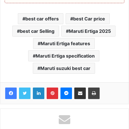
best car offers
best Car price
best car Selling
Maruti Ertiga 2025
Maruti Ertiga features
Maruti Ertiga specification
Maruti suzuki best car
Facebook
Twitter
LinkedIn
Pinterest
Messenger
Share via Email
Print