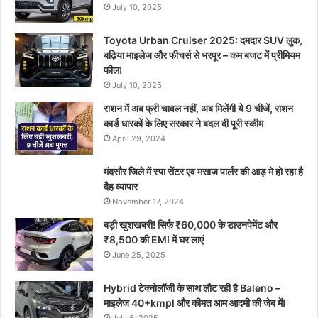
July 10, 2025
Toyota Urban Cruiser 2025: दमदार SUV लुक,
बढ़िया माइलेज और फीचर्स से भरपूर – कम बजट में प्रीमियम
फील!
July 10, 2025
राशन में अब फ्री चावल नहीं, अब मिलेंगी ये 9 चीजें, राशन
कार्ड धारकों के लिए सरकार ने बदल दी पूरी स्कीम
April 29, 2024
मंदसौर जिले में स्पा सेंटर एव मसाज पार्लर की आड़ मे हो रहा है
दैह व्यापार
November 17, 2024
बड़ी खुशखबरी! सिर्फ ₹60,000 के डाउनपेमेंट और
₹8,500 की EMI में घर लाएं
June 25, 2025
Hybrid टेक्नोलॉजी के साथ लौट रही है Baleno –
माइलेज 40+kmpl और कीमत आम आदमी की जेब में!