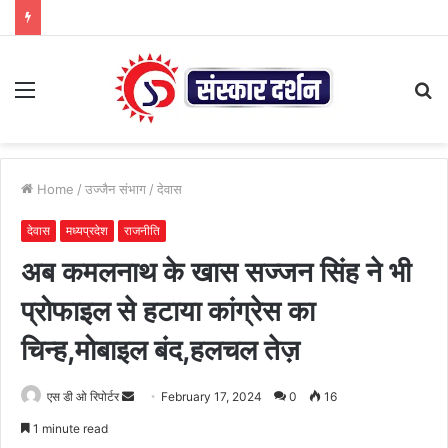
Menu
S
fo
Home
/
उज्जैन संभाग
/
देवास
देवास
मध्यप्रदेश
राजनीति
अब कमलनाथ के खास सज्जन सिंह ने भी
प्रोफाइल से हटाया कांग्रेस का
चिन्ह,मोबाइल बंद,हलचल तेज़
Send
एस डी ओ रिपोर्टर
February 17, 2024
0
16
an
1 minute read
email