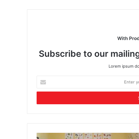
With Pro
Subscribe to our mailing
Lorem ipsum dol
Enter
your
Email
address