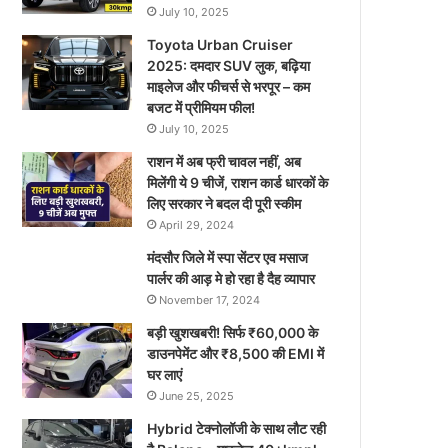
July 10, 2025
Toyota Urban Cruiser
2025: दमदार SUV लुक, बढ़िया
माइलेज और फीचर्स से भरपूर – कम
बजट में प्रीमियम फील!
July 10, 2025
राशन में अब फ्री चावल नहीं, अब
मिलेंगी ये 9 चीजें, राशन कार्ड धारकों के
लिए सरकार ने बदल दी पूरी स्कीम
April 29, 2024
मंदसौर जिले में स्पा सेंटर एव मसाज
पार्लर की आड़ मे हो रहा है दैह व्यापार
November 17, 2024
बड़ी खुशखबरी! सिर्फ ₹60,000 के
डाउनपेमेंट और ₹8,500 की EMI में
घर लाएं
June 25, 2025
Hybrid टेक्नोलॉजी के साथ लौट रही