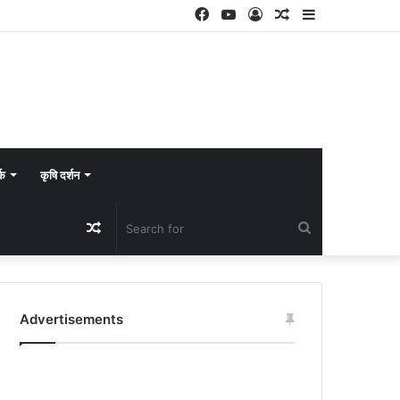
Facebook
YouTube
Log
Random
Sidebar
In
Article
्क
कृषि दर्शन
Random
Search
Article
for
Advertisements