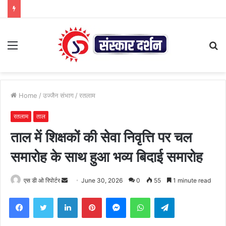
Menu
S
fo
Home
/
उज्जैन संभाग
/
रतलाम
रतलाम
ताल
ताल में शिक्षकों की सेवा निवृत्ति पर चल
समारोह के साथ हुआ भव्य बिदाई समारोह
Send
एस डी ओ रिपोर्टर
June 30, 2026
0
55
1 minute read
an
Facebook
Twitter
LinkedIn
Pinterest
Messenger
WhatsApp
Telegram
email