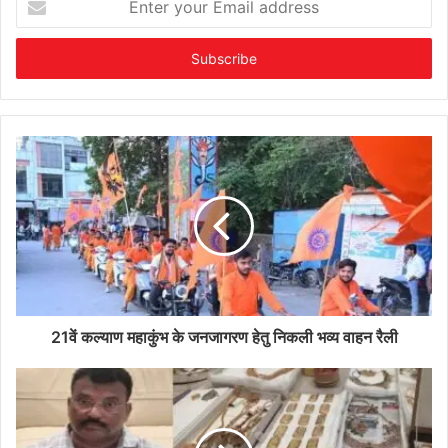
your
Email
address
21वें कल्याण महाकुंभ के जनजागरण हेतु निकली भव्य वाहन रैली