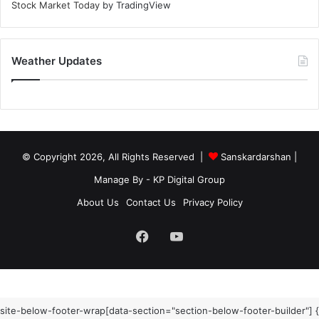
Stock Market Today
by TradingView
Weather Updates
© Copyright 2026, All Rights Reserved |
Sanskardarshan
|
Manage By - KP Digital Group
About Us
Contact Us
Privacy Policy
Facebook
YouTube
site-below-footer-wrap[data-section="section-below-footer-builder"] {