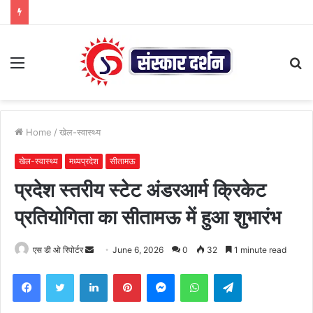
Menu
S
fo
Home
/
खेल-स्वास्थ्य
खेल-स्वास्थ्य
मध्यप्रदेश
सीतामऊ
प्रदेश स्तरीय स्टेट अंडरआर्म क्रिकेट
प्रतियोगिता का सीतामऊ में हुआ शुभारंभ
Send
एस डी ओ रिपोर्टर
June 6, 2026
0
32
1 minute read
an
Facebook
Twitter
LinkedIn
Pinterest
Messenger
WhatsApp
Telegram
email