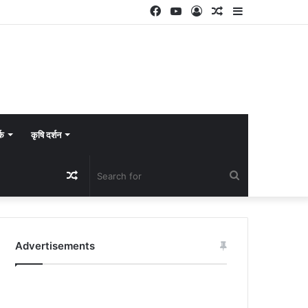
Facebook
YouTube
Log
Random
Sidebar
In
Article
्क
कृषि दर्शन
Random
Search
Article
for
Advertisements