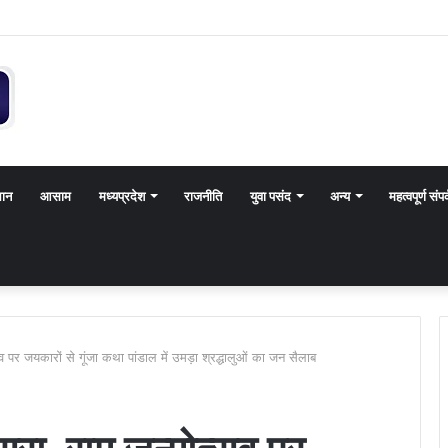
थान
आसाम
मध्यप्रदेश
राजनीति
युवा पसंद
अन्य
महत्वपूर्ण संपर
त्सव पर जयकारों से गूंजा कथा पांडाल में उमड़ा श्रद्धालुओं का जन सैलाब