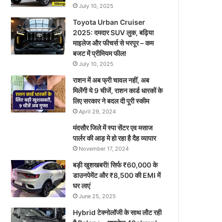
July 10, 2025
Toyota Urban Cruiser
2025: दमदार SUV लुक, बढ़िया
माइलेज और फीचर्स से भरपूर – कम
बजट में प्रीमियम फील!
July 10, 2025
राशन में अब फ्री चावल नहीं, अब
मिलेंगी ये 9 चीजें, राशन कार्ड धारकों के
लिए सरकार ने बदल दी पूरी स्कीम
April 29, 2024
मंदसौर जिले में स्पा सेंटर एव मसाज
पार्लर की आड़ मे हो रहा है दैह व्यापार
November 17, 2024
बड़ी खुशखबरी! सिर्फ ₹60,000 के
डाउनपेमेंट और ₹8,500 की EMI में
घर लाएं
June 25, 2025
Hybrid टेक्नोलॉजी के साथ लौट रही