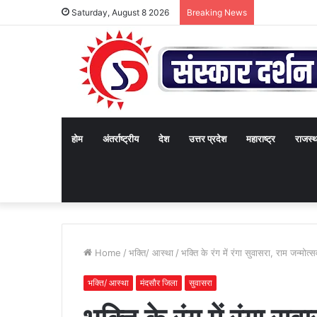
Saturday, August 8 2026
Breaking News
होम
अंतर्राष्ट्रीय
देश
उत्तर प्रदेश
महाराष्ट्र
राजस्
Home
/
भक्ति/ आस्था
/
भक्ति के रंग में रंगा सुवासरा, राम जन्मो
भक्ति/ आस्था
मंदसौर जिला
सुवासरा