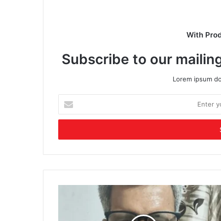
With Pro
Subscribe to our mailing
Lorem ipsum dol
Enter
your
Email
address