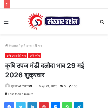
Menu
S
fo
Home
/
कृषि उपज मंडी भाव
कृषि उपज मंडी भाव
कृषि दर्शन
कृषि उपज मंडी दलोदा भाव 29 मई
2026 शुक्रवार
Send
एस डी ओ रिपोर्टर
May 29, 2026
0
103
an
Less than a minute
email
Facebook
Twitter
LinkedIn
Pinterest
Messenger
WhatsApp
Telegram