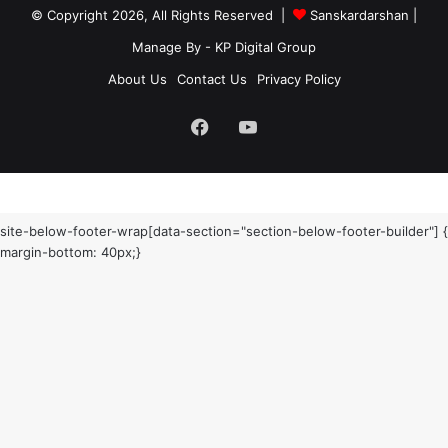
© Copyright 2026, All Rights Reserved |
Sanskardarshan
|
Manage By - KP Digital Group
About Us
Contact Us
Privacy Policy
Facebook
YouTube
site-below-footer-wrap[data-section="section-below-footer-builder"] {
margin-bottom: 40px;}