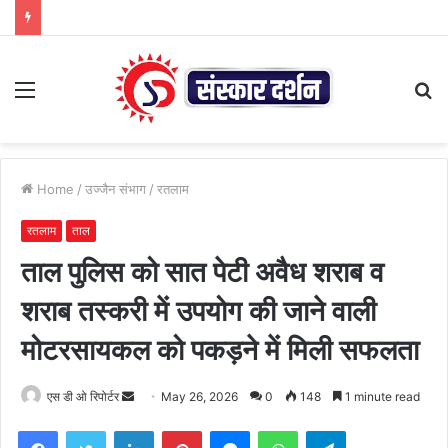
Menu
S
fo
Home
/
उज्जैन संभाग
/
रतलाम
रतलाम
ताल
ताल पुलिस को सात पेटी अवैध शराब व
शराब तस्करी में उपयोग की जाने वाली
मोटरसायकल को पकड़ने में मिली सफलता
Send
एस डी ओ रिपोर्टर
May 26, 2026
0
148
1 minute read
an
Facebook
Twitter
LinkedIn
Pinterest
Messenger
WhatsApp
Telegram
email