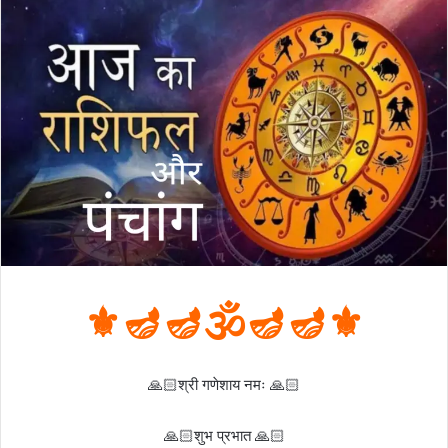
⚜️🪔🪔🕉️🪔🪔⚜️
🙏🏻श्री गणेशाय नमः 🙏🏻
🙏🏻शुभ प्रभात 🙏🏻