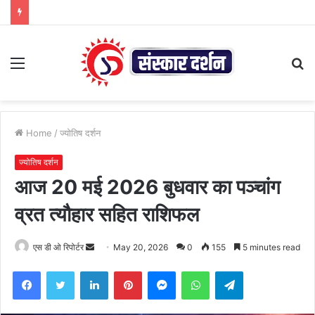
Menu
S
fo
Home
/
ज्योतिष दर्शन
ज्योतिष दर्शन
आज 20 मई 2026 बुधवार का पञ्चांग
व्रत त्यौहार सहित राशिफल
Send
एस डी ओ रिपोर्टर
May 20, 2026
0
155
5 minutes read
an
Facebook
Twitter
LinkedIn
Pinterest
Messenger
WhatsApp
Telegram
email