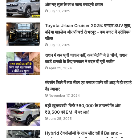
और नए लुक के साथ जल्द मचाएगी धमाल
July 10, 2025
Toyota Urban Cruiser 2025: दमदार SUV लुक,
बढ़िया माइलेज और फीचर्स से भरपूर – कम बजट में प्रीमियम
फील!
July 10, 2025
राशन में अब फ्री चावल नहीं, अब मिलेंगी ये 9 चीजें, राशन
कार्ड धारकों के लिए सरकार ने बदल दी पूरी स्कीम
April 29, 2024
मंदसौर जिले में स्पा सेंटर एव मसाज पार्लर की आड़ मे हो रहा है
दैह व्यापार
November 17, 2024
बड़ी खुशखबरी! सिर्फ ₹60,000 के डाउनपेमेंट और
₹8,500 की EMI में घर लाएं
June 25, 2025
Hybrid टेक्नोलॉजी के साथ लौट रही है Baleno –