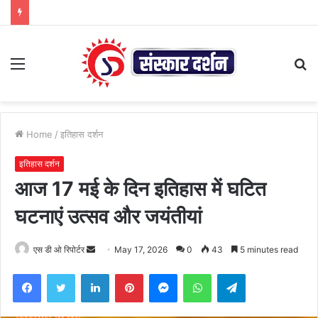
Menu
S
fo
Home
/
इतिहास दर्शन
इतिहास दर्शन
आज 17 मई के दिन इतिहास में घटित
घटनाएं उत्सव और जयंतीयां
Send
एस डी ओ रिपोर्टर
May 17, 2026
0
43
5 minutes read
an
Facebook
Twitter
LinkedIn
Pinterest
Messenger
WhatsApp
Telegram
email