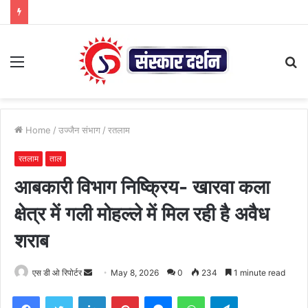
Menu
S
fo
Home
/
उज्जैन संभाग
/
रतलाम
रतलाम
ताल
आबकारी विभाग निष्क्रिय- खारवा कला
क्षेत्र में गली मोहल्ले में मिल रही है अवैध
शराब
Send
एस डी ओ रिपोर्टर
May 8, 2026
0
234
1 minute read
an
Facebook
Twitter
LinkedIn
Pinterest
Messenger
WhatsApp
Telegram
email