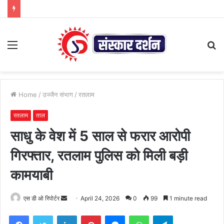
Menu
S
fo
Home
/
उज्जैन संभाग
/
रतलाम
रतलाम
ताल
साधु के वेश में 5 साल से फरार आरोपी
गिरफ्तार, रतलाम पुलिस को मिली बड़ी
कामयाबी
Send
एस डी ओ रिपोर्टर
April 24, 2026
0
99
1 minute read
an
Facebook
Twitter
LinkedIn
Pinterest
Messenger
WhatsApp
Telegram
email