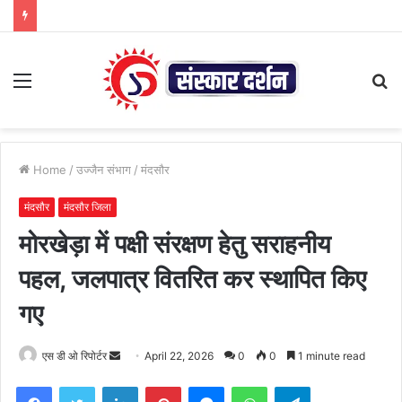
Menu
S
fo
Home
/
उज्जैन संभाग
/
मंदसौर
मंदसौर
मंदसौर जिला
मोरखेड़ा में पक्षी संरक्षण हेतु सराहनीय
पहल, जलपात्र वितरित कर स्थापित किए
गए
Send
एस डी ओ रिपोर्टर
April 22, 2026
0
0
1 minute read
an
Facebook
Twitter
LinkedIn
Pinterest
Messenger
WhatsApp
Telegram
email