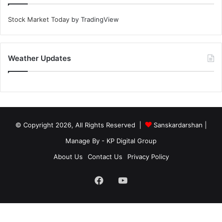
Stock Market Today
by TradingView
Weather Updates
© Copyright 2026, All Rights Reserved |
Sanskardarshan
|
Manage By - KP Digital Group
About Us
Contact Us
Privacy Policy
Facebook
YouTube