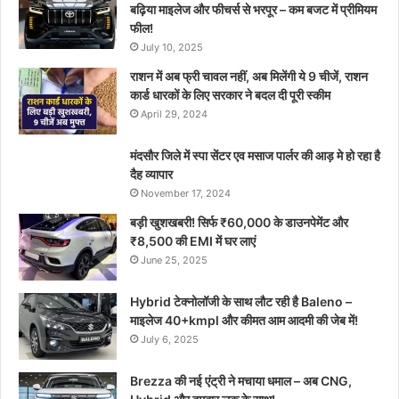
बढ़िया माइलेज और फीचर्स से भरपूर – कम बजट में प्रीमियम
फील!
July 10, 2025
राशन में अब फ्री चावल नहीं, अब मिलेंगी ये 9 चीजें, राशन
कार्ड धारकों के लिए सरकार ने बदल दी पूरी स्कीम
April 29, 2024
मंदसौर जिले में स्पा सेंटर एव मसाज पार्लर की आड़ मे हो रहा है
दैह व्यापार
November 17, 2024
बड़ी खुशखबरी! सिर्फ ₹60,000 के डाउनपेमेंट और
₹8,500 की EMI में घर लाएं
June 25, 2025
Hybrid टेक्नोलॉजी के साथ लौट रही है Baleno –
माइलेज 40+kmpl और कीमत आम आदमी की जेब में!
July 6, 2025
Brezza की नई एंट्री ने मचाया धमाल – अब CNG,