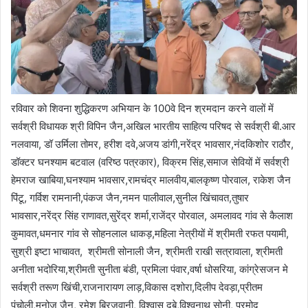
रविवार को शिवना शुद्धिकरण अभियान के 100वे दिन श्रमदान करने वालों में
सर्वश्री विधायक श्री विपिन जैन,अखिल भारतीय साहित्य परिषद से सर्वश्री बी.आर
नलवाया, डॉ उर्मिला तोमर, हरीश दवे,अजय डांगी,नरेंद्र भावसार,नंदकिशोर राठौर,
डॉक्टर घनश्याम बटवाल (वरिष्ठ पत्रकार), विक्रम सिंह,समाज सेवियों में सर्वश्री
हेमराज खाबिया,घनश्याम भावसार,रामचंद्र मालवीय,बालकृष्ण पोरवाल, राकेश जैन
पिंटू, गर्विश रामनानी,पंकज जैन,नमन पालीवाल,सुनील खिंचावत,तुषार
भावसार,नरेंद्र सिंह राणावत,सुरेंद्र शर्मा,राजेंद्र पोरवाल, अमलावद गांव से कैलाश
कुमावत,धमनार गांव से सोहनलाल धाकड़,महिला नेत्रीयों में श्रीमती रफत पयामी,
सुश्री इष्टा भाचावत, श्रीमती सोनाली जैन, श्रीमती राखी सत्रावाला, श्रीमती
अनीता भदोरिया,श्रीमती सुनीता बंडी, प्रमिला पंवार,वर्षा धोसरिया, कांग्रेसजन मे
सर्वश्री तरूण खिंची,राजनारायण लाड़,विकास दशोरा,दिलीप देवड़ा,प्रीतम
पंचोली,मनोज जैन, रमेश ब्रिजवानी, विश्वास दुबे,विश्वनाथ सोनी, प्रमोद