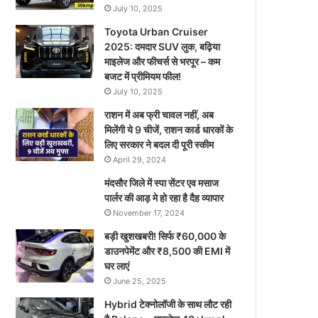
July 10, 2025
Toyota Urban Cruiser
2025: दमदार SUV लुक, बढ़िया
माइलेज और फीचर्स से भरपूर – कम
बजट में प्रीमियम फील!
July 10, 2025
राशन में अब फ्री चावल नहीं, अब
मिलेंगी ये 9 चीजें, राशन कार्ड धारकों के
लिए सरकार ने बदल दी पूरी स्कीम
April 29, 2024
मंदसौर जिले में स्पा सेंटर एव मसाज
पार्लर की आड़ मे हो रहा है दैह व्यापार
November 17, 2024
बड़ी खुशखबरी! सिर्फ ₹60,000 के
डाउनपेमेंट और ₹8,500 की EMI में
घर लाएं
June 25, 2025
Hybrid टेक्नोलॉजी के साथ लौट रही