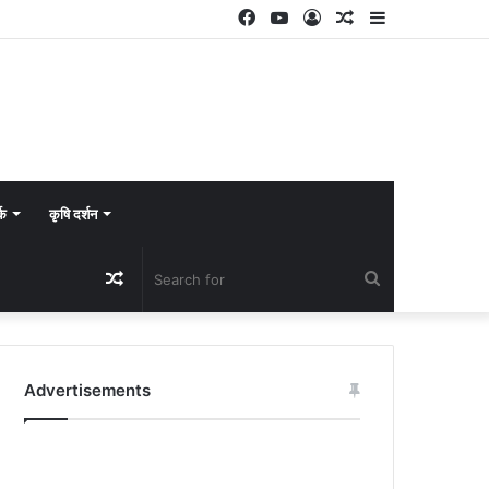
Facebook
YouTube
Log
Random
Sidebar
In
Article
्क
कृषि दर्शन
Random
Search
Article
for
Advertisements