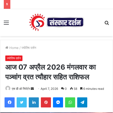
Menu
S
fo
Home
/
ज्योतिष दर्शन
ज्योतिष दर्शन
आज 07 अप्रैल 2026 मंगलवार का
पञ्चांग व्रत त्यौहार सहित राशिफल
Send
एस डी ओ रिपोर्टर
April 7, 2026
0
58
6 minutes read
an
Facebook
Twitter
LinkedIn
Pinterest
Messenger
WhatsApp
Telegram
email