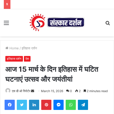
Menu
S
fo
Home
/
इतिहास दर्शन
इतिहास दर्शन
देश
आज 15 मार्च के दिन इतिहास में घटित
घटनाएं उत्सव और जयंतीयां
Send
एस डी ओ रिपोर्टर
March 15, 2026
0
2
2 minutes read
an
Facebook
Twitter
LinkedIn
Pinterest
Messenger
WhatsApp
Telegram
email