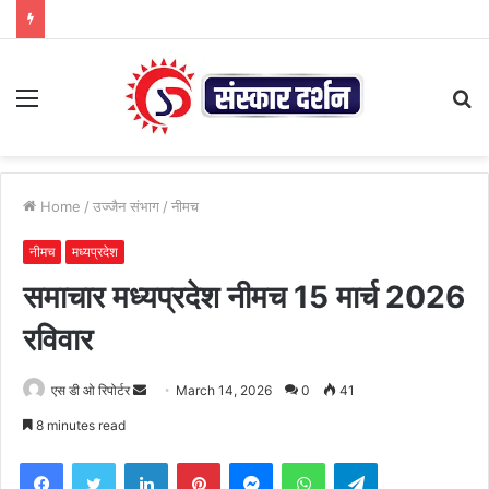
Menu
S
fo
Home
/
उज्जैन संभाग
/
नीमच
नीमच
मध्यप्रदेश
समाचार मध्यप्रदेश नीमच 15 मार्च 2026
रविवार
Send
एस डी ओ रिपोर्टर
March 14, 2026
0
41
an
8 minutes read
email
Facebook
Twitter
LinkedIn
Pinterest
Messenger
WhatsApp
Telegram