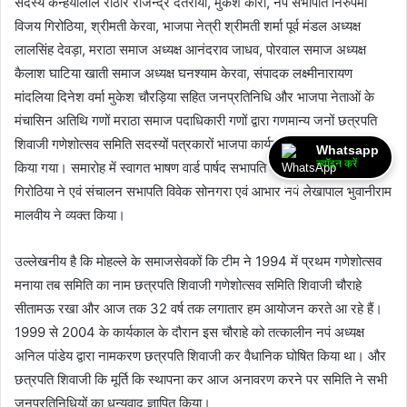
सदस्य कन्हैयालाल राठौर राजेन्द्र देतरीया, मुकेश कारा, नपं सभापति निरुपमा
विजय गिरोठिया, श्रीमती केरवा, भाजपा नेत्री श्रीमती शर्मा पूर्व मंडल अध्यक्ष
लालसिंह देवड़ा, मराठा समाज अध्यक्ष आनंदराव जाधव, पोरवाल समाज अध्यक्ष
कैलाश घाटिया खाती समाज अध्यक्ष घनश्याम केरवा, संपादक लक्ष्मीनारायण
मांदलिया दिनेश वर्मा मुकेश चौरड़िया सहित जनप्रतिनिधि और भाजपा नेताओं के
मंचासिन अतिथि गणों मराठा समाज पदाधिकारी गणों द्वारा गणमान्य जनों छत्रपति
शिवाजी गणेशोत्सव समिति सदस्यों पत्रकारों भाजपा कार्यकर्ताओं कि उपस्थिति में
Whatsapp
ज्वॉइन करें
किया गया। समारोह में स्वागत भाषण वार्ड पार्षद सभापति श्रीमती निरुपमा विजय
गिरोठिया ने एवं संचालन सभापति विवेक सोनगरा एवं आभार नपं लेखापाल भुवानीराम
मालवीय ने व्यक्त किया।
उल्लेखनीय है कि मोहल्ले के समाजसेवकों कि टीम ने 1994 में प्रथम गणेशोत्सव
मनाया तब समिति का नाम छत्रपति शिवाजी गणेशोत्सव समिति शिवाजी चौराहे
सीतामऊ रखा और आज तक 32 वर्ष तक लगातार हम आयोजन करते आ रहे हैं।
1999 से 2004 के कार्यकाल के दौरान इस चौराहे को तत्कालीन नपं अध्यक्ष
अनिल पांडेय द्वारा नामकरण छत्रपति शिवाजी कर वैधानिक घोषित किया था। और
छत्रपति शिवाजी कि मूर्ति कि स्थापना कर आज अनावरण करने पर समिति ने सभी
जनप्रतिनिधियों का धन्यवाद ज्ञापित किया।