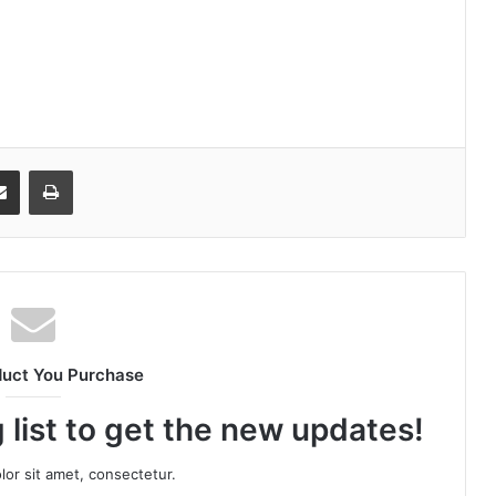
senger
Share via Email
Print
duct You Purchase
 list to get the new updates!
or sit amet, consectetur.