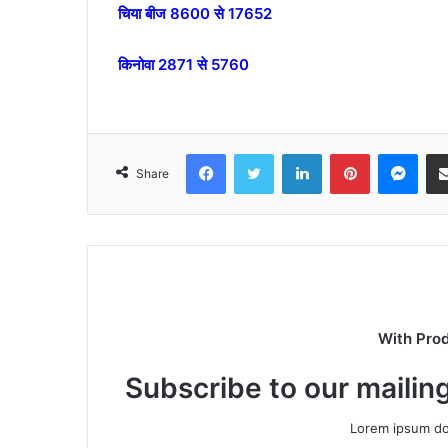
चिया बीज 8600 से 17652
किनोवा 2871 से 5760
Facebook
Twitter
LinkedIn
Pinterest
Mes
Share
With Pro
Subscribe to our mailing
Lorem ipsum dol