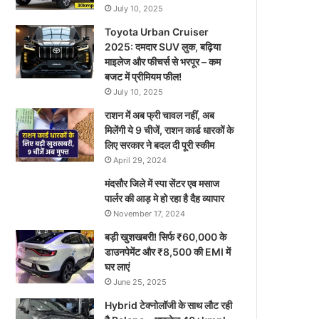
July 10, 2025
Toyota Urban Cruiser
2025: दमदार SUV लुक, बढ़िया
माइलेज और फीचर्स से भरपूर – कम
बजट में प्रीमियम फील!
July 10, 2025
राशन में अब फ्री चावल नहीं, अब
मिलेंगी ये 9 चीजें, राशन कार्ड धारकों के
लिए सरकार ने बदल दी पूरी स्कीम
April 29, 2024
मंदसौर जिले में स्पा सेंटर एव मसाज
पार्लर की आड़ मे हो रहा है दैह व्यापार
November 17, 2024
बड़ी खुशखबरी! सिर्फ ₹60,000 के
डाउनपेमेंट और ₹8,500 की EMI में
घर लाएं
June 25, 2025
Hybrid टेक्नोलॉजी के साथ लौट रही