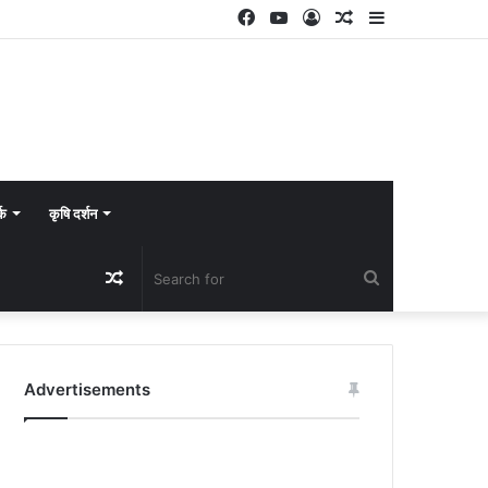
Facebook
YouTube
Log
Random
Sidebar
In
Article
्क
कृषि दर्शन
Random
Search
Article
for
Advertisements