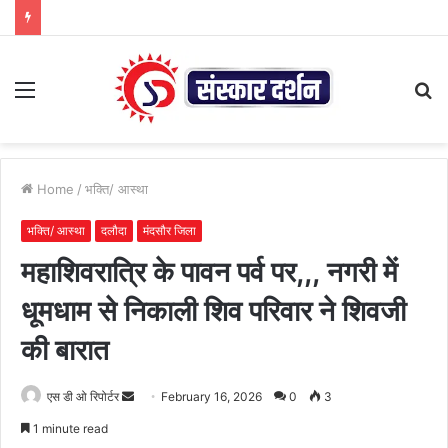
Menu
S
fo
Home
/
भक्ति/ आस्था
भक्ति/ आस्था
दलौदा
मंदसौर जिला
महाशिवरात्रि के पावन पर्व पर,,, नगरी में
धूमधाम से निकाली शिव परिवार ने शिवजी
की बारात
Send
एस डी ओ रिपोर्टर
February 16, 2026
0
3
an
1 minute read
email